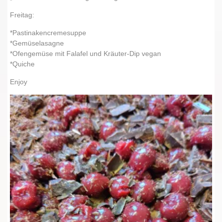
Freitag:
*Pastinakencremesuppe
*Gemüselasagne
*Ofengemüse mit Falafel und Kräuter-Dip vegan
*Quiche
Enjoy