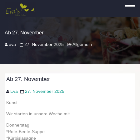
Ab 27. November
eva
27. November 2025
Allgemein
Ab 27. November
Eva
27. November 2025
Kunst.
Wir starten in unsere Woche mit…
Donnerstag:
*Rote-Beete-Suppe
*Kürbislasagne