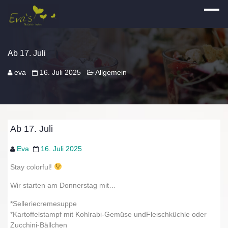
Ab 17. Juli
eva
16. Juli 2025
Allgemein
Ab 17. Juli
Eva
16. Juli 2025
Stay colorful!
Wir starten am Donnerstag mit…
*Selleriecremesuppe
*Kartoffelstampf mit Kohlrabi-Gemüse undFleischküchle oder
Zucchini-Bällchen