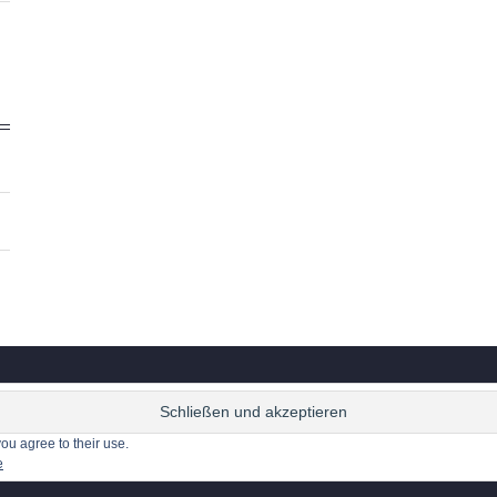
Facebook
ou agree to their use.
Theme of
Rigorous Themes
&
e