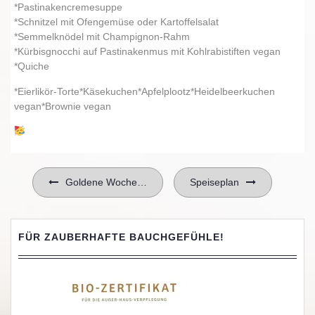
*Pastinakencremesuppe
*Schnitzel mit Ofengemüse oder Kartoffelsalat
*Semmelknödel mit Champignon-Rahm
*Kürbisgnocchi auf Pastinakenmus mit Kohlrabistiften vegan
*Quiche
*Eierlikör-Torte*Käsekuchen*Apfelplootz*Heidelbeerkuchen
vegan*Brownie vegan
Beitragsnavigation
Goldene Woche…
Speiseplan
FÜR ZAUBERHAFTE BAUCHGEFÜHLE!