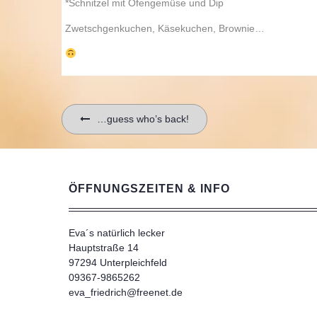
*Schnitzel mit Ofengemüse und Dip
Zwetschgenkuchen, Käsekuchen, Brownie…
Beitragsnavigation
…guess who’s back!
ÖFFNUNGSZEITEN & INFO
Eva´s natürlich lecker
Hauptstraße 14
97294 Unterpleichfeld
09367-9865262
eva_friedrich@freenet.de