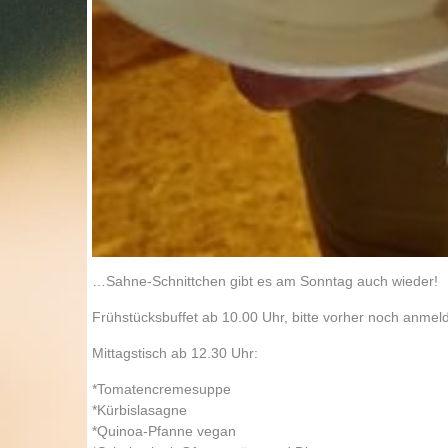
…Sahne-Schnittchen gibt es am Sonntag auch wieder!
Frühstücksbuffet ab 10.00 Uhr, bitte vorher noch anmel
Mittagstisch ab 12.30 Uhr:
*Tomatencremesuppe
*Kürbislasagne
*Quinoa-Pfanne vegan