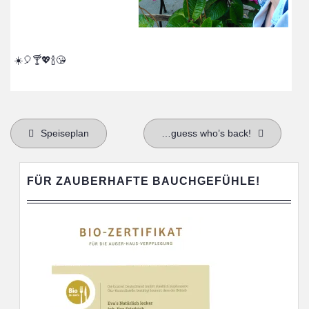
☀️🎈🍸💖🍾😘
Beitragsnavigation
Speiseplan
…guess who’s back!
FÜR ZAUBERHAFTE BAUCHGEFÜHLE!