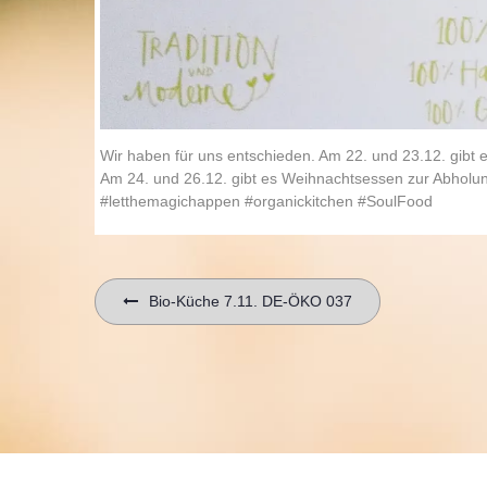
Wir haben für uns entschieden. Am 22. und 23.12. gibt e
Am 24. und 26.12. gibt es Weihnachtsessen zur Abholung
#letthemagichappen #organickitchen #SoulFood
Beitragsnavigation
Bio-Küche 7.11. DE-ÖKO 037