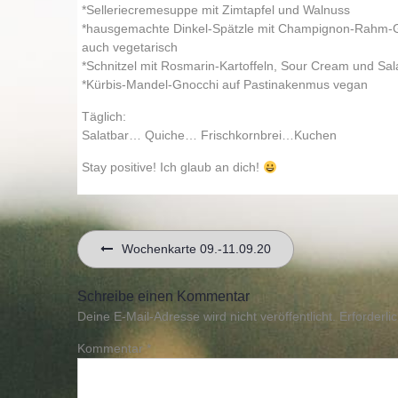
*Selleriecremesuppe mit Zimtapfel und Walnuss
*hausgemachte Dinkel-Spätzle mit Champignon-Rahm-
auch vegetarisch
*Schnitzel mit Rosmarin-Kartoffeln, Sour Cream und Sal
*Kürbis-Mandel-Gnocchi auf Pastinakenmus vegan
Täglich:
Salatbar… Quiche… Frischkornbrei…Kuchen
Stay positive! Ich glaub an dich!
Beitragsnavigation
Wochenkarte 09.-11.09.20
Schreibe einen Kommentar
Deine E-Mail-Adresse wird nicht veröffentlicht.
Erforderli
Kommentar
*