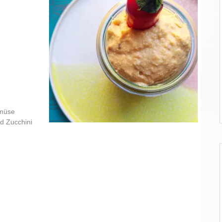
emüse
d Zucchini