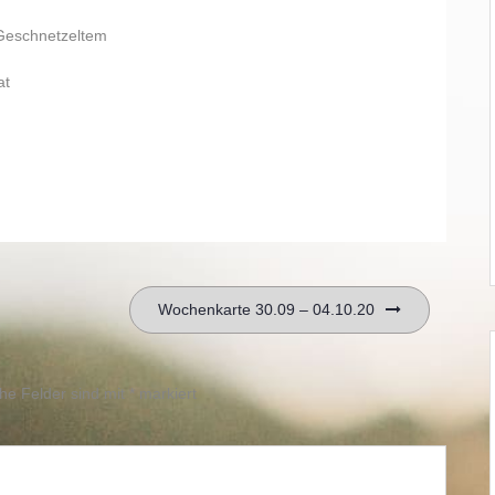
Geschnetzeltem
at
Wochenkarte 30.09 – 04.10.20
che Felder sind mit
*
markiert